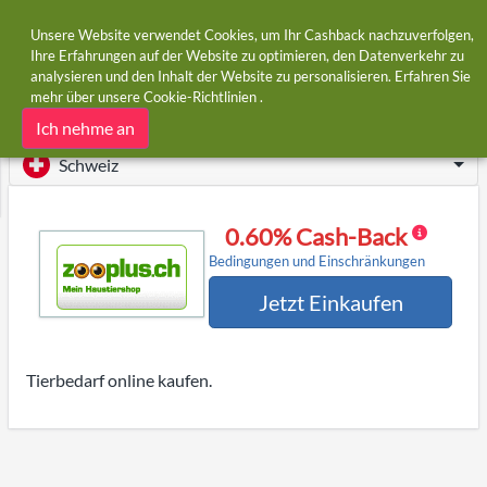
Unsere Website verwendet Cookies, um Ihr Cashback nachzuverfolgen,
Ihre Erfahrungen auf der Website zu optimieren, den Datenverkehr zu
analysieren und den Inhalt der Website zu personalisieren. Erfahren Sie
Startseite
Shops
Zooplus
mehr über unsere
Cookie-Richtlinien
.
Zooplus Cashback und Gutscheincodes
Ich nehme an
Schweiz
0.60% Cash-Back
Bedingungen und Einschränkungen
Jetzt Einkaufen
Tierbedarf online kaufen.