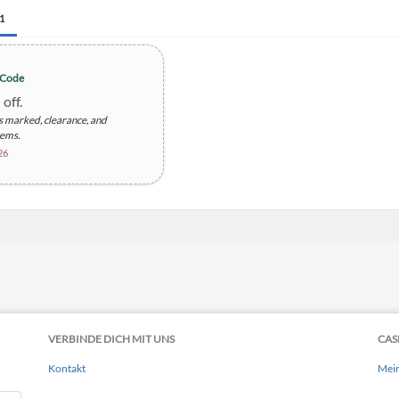
1
-Code
off.
 marked, clearance, and
tems.
26
VERBINDE DICH MIT UNS
CAS
Kontakt
Mei