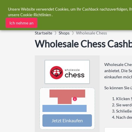
Unsere Website verwendet Cookies, um Ihr Cashback nachzuverfolgen, Ihre
unsere
Cookie-Richtlinien
.
Cashback
Gutscheine
Kategorien
Ich nehme an
Startseite
Shops
Wholesale Chess
Wholesale Chess Cash
Wholesale Ches
anbietet. Die S
einkaufen möc
So können Sie 
2.00% Cash-
Back
Klicken 
Sie werd
Bedingungen und
Einschränkungen
Schließe
Nach dem
Jetzt Einkaufen