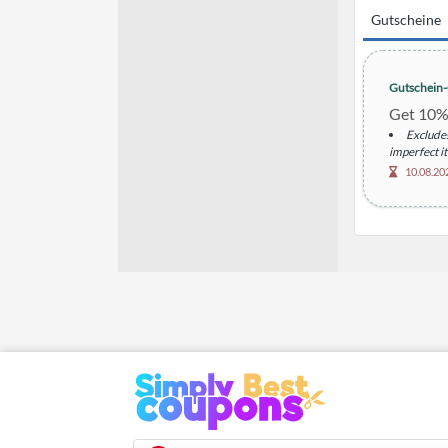
Gutscheine
Gutschein
Get 10% 
Excludes
imperfect i
10.08.20