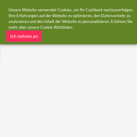
Unsere Website verwendet Cookies, um Ihr Cashback nachzuverfolgen,
Ihre Erfahrungen auf der Website zu optimieren, den Datenverkehr zu
analysieren und den Inhalt der Website zu personalisieren. Erfahren Sie
Startseite
Kategorien
Foto
mehr über unsere
Cookie-Richtlinien
.
Foto
Ich nehme an
Gutscheine