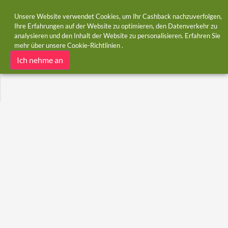
Unsere Website verwendet Cookies, um Ihr Cashback nachzuverfolgen,
Ihre Erfahrungen auf der Website zu optimieren, den Datenverkehr zu
analysieren und den Inhalt der Website zu personalisieren. Erfahren Sie
Startseite
Kategorien
Bildung
mehr über unsere
Cookie-Richtlinien
.
Bildung
Ich nehme an
Gutscheine